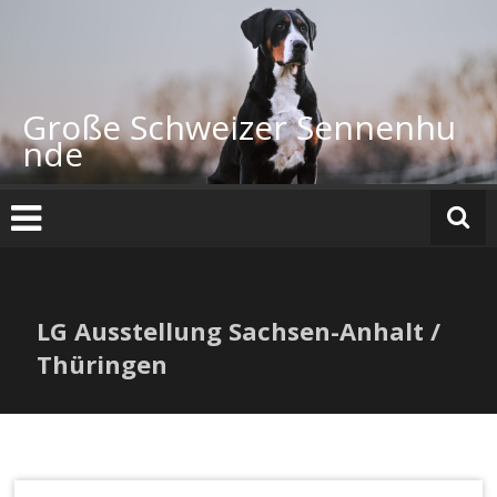
Zum
Inhalt
springen
Große Schweizer Sennenhu
nde
LG Ausstellung Sachsen-Anhalt /
Thüringen