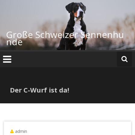
Zum
Inhalt
springen
Große Schweizer Sennenhu
nde
Der C-Wurf ist da!
admin