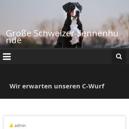
Zum
Inhalt
springen
Große Schweizer Sennenhu
nde
Wir erwarten unseren C-Wurf
admin